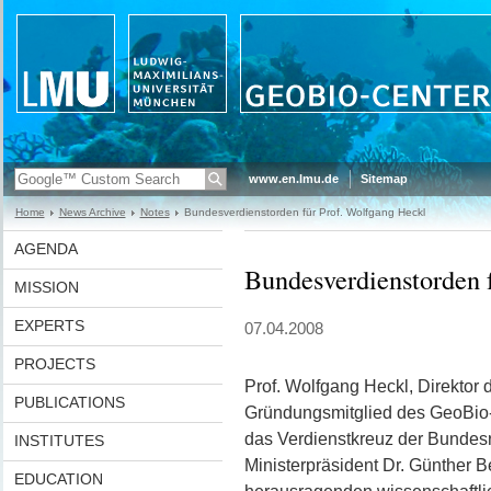
www.en.lmu.de
Sitemap
Home
News Archive
Notes
Bundesverdienstorden für Prof. Wolfgang Heckl
AGENDA
Bundesverdienstorden 
MISSION
EXPERTS
07.04.2008
PROJECTS
Prof. Wolfgang Heckl, Direkto
PUBLICATIONS
Gründungsmitglied des GeoBio-C
das Verdienstkreuz der Bundes
INSTITUTES
Ministerpräsident Dr. Günther 
EDUCATION